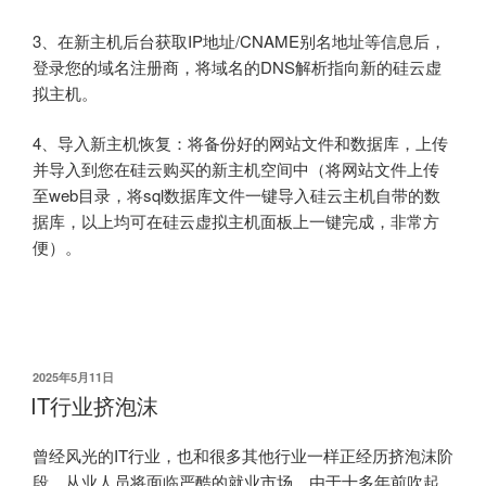
3、在新主机后台获取IP地址/CNAME别名地址等信息后，
登录您的域名注册商，将域名的DNS解析指向新的硅云虚
拟主机。
4、导入新主机恢复：将备份好的网站文件和数据库，上传
并导入到您在硅云购买的新主机空间中（将网站文件上传
至web目录，将sql数据库文件一键导入硅云主机自带的数
据库，以上均可在硅云虚拟主机面板上一键完成，非常方
便）。
发
2025年5月11日
布
IT行业挤泡沫
于
曾经风光的IT行业，也和很多其他行业一样正经历挤泡沫阶
段，从业人员将面临严酷的就业市场。由于十多年前吹起