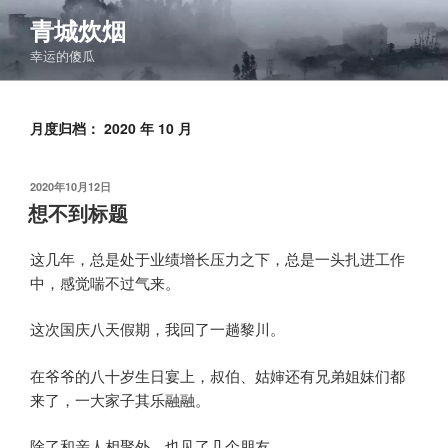
跳
青城炊烟
至
幸运的傻瓜
内
容
月度归档：
2020 年 10 月
发
2020年10月12日
布
想不到标题
于
这几年，总是处于业绩增长压力之下，总是一头扎进工作
中，感觉喘不过气来。
这次国庆八天假期，我回了一趟黎川。
在爷爷的八十岁生日宴上，叔伯、姑婶还有兄弟姐妹们都
来了，一大家子其乐融融。
除了和亲人相聚外，也见了几个朋友。