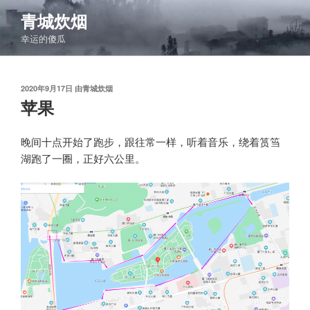
跳
青城炊烟
至
幸运的傻瓜
内
容
发
2020年9月17日
由
青城炊烟
布
苹果
于
晚间十点开始了跑步，跟往常一样，听着音乐，绕着筼筜
湖跑了一圈，正好六公里。