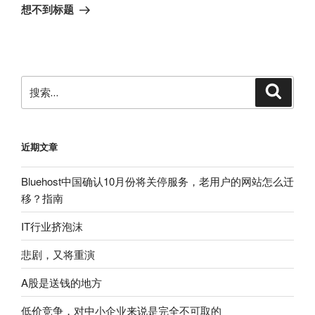
章
一
想不到标题
篇
文
章
搜
搜
索
索：
近期文章
Bluehost中国确认10月份将关停服务，老用户的网站怎么迁
移？指南
IT行业挤泡沫
悲剧，又将重演
A股是送钱的地方
低价竞争，对中小企业来说是完全不可取的