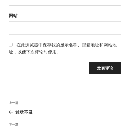
网站
在此浏览器中保存我的显示名称、邮箱地址和网站地
址，以便下次评论时使用。
文
上
上一篇
章
一
过犹不及
导
篇
航
文
下
下一篇